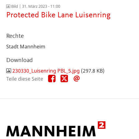
Bild |
31. März 2023 - 11:00
Protected Bike Lane Luisenring
Rechte
Stadt Mannheim
Download
230330_Luisenring PBL_5.jpg
(297.8 KB)
Teile
Teile
Teile
Teile diese Seite
diese
diese
diese
Seite
Seite
Seite
auf
auf
per
Facebook
X
E-
Mail