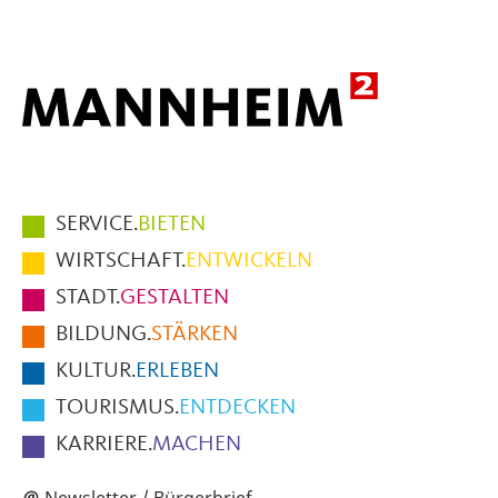
Mail
Hauptmenüpunkte
SERVICE.
BIETEN
im
WIRTSCHAFT.
ENTWICKELN
Fußbereich
STADT.
GESTALTEN
der
BILDUNG.
STÄRKEN
Seite
KULTUR.
ERLEBEN
TOURISMUS.
ENTDECKEN
KARRIERE.
MACHEN