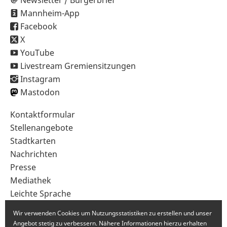
Newsletter / Bürgerbrief
Mannheim-App
Facebook
X
YouTube
Livestream Gremiensitzungen
Instagram
Mastodon
Sekundärnavigation
Kontaktformular
im
Stellenangebote
Fußbereich
Stadtkarten
Nachrichten
Presse
Mediathek
Leichte Sprache
Gebärdensprache
Wir verwenden Cookies um Nutzungsstatistiken zu erstellen und unser
Angebot stetig zu verbessern. Nähere Informationen hierzu erhalten