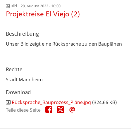
Bild |
29. August 2022 - 10:00
Projektreise El Viejo (2)
Beschreibung
Unser Bild zeigt eine Rücksprache zu den Bauplänen
Rechte
Stadt Mannheim
Download
Rücksprache_Bauprozess_Pläne.jpg
(324.66 KB)
Teile
Teile
Teile
Teile diese Seite
diese
diese
diese
Seite
Seite
Seite
auf
auf
per
Facebook
X
E-