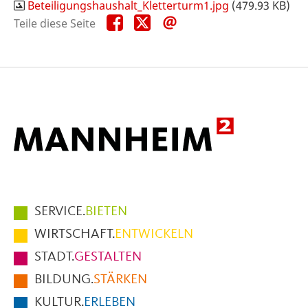
Beteiligungshaushalt_Kletterturm1.jpg
(479.93 KB)
Teile
Teile
Teile
Teile diese Seite
diese
diese
diese
Seite
Seite
Seite
auf
auf
per
Facebook
X
E-
Mail
Hauptmenüpunkte
SERVICE.
BIETEN
im
WIRTSCHAFT.
ENTWICKELN
Fußbereich
STADT.
GESTALTEN
der
BILDUNG.
STÄRKEN
Seite
KULTUR.
ERLEBEN