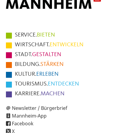
Hauptmenüpunkte
SERVICE.
BIETEN
im
WIRTSCHAFT.
ENTWICKELN
Fußbereich
STADT.
GESTALTEN
der
BILDUNG.
STÄRKEN
Seite
KULTUR.
ERLEBEN
TOURISMUS.
ENTDECKEN
KARRIERE.
MACHEN
Newsletter / Bürgerbrief
Mannheim-App
Facebook
X