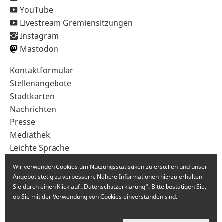
YouTube
Livestream Gremiensitzungen
Instagram
Mastodon
Sekundärnavigation
Kontaktformular
im
Stellenangebote
Fußbereich
Stadtkarten
Nachrichten
Presse
Mediathek
Leichte Sprache
Gebärdensprache
Wir verwenden Cookies um Nutzungsstatistiken zu erstellen und unser
Angebot stetig zu verbessern. Nähere Informationen hierzu erhalten
Sie durch einen Klick auf „Datenschutzerklärung“. Bitte bestätigen Sie,
ob Sie mit der Verwendung von Cookies einverstanden sind.