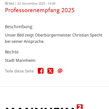
Bild |
20. November 2025 - 14:00
Professorenempfang 2025
Beschreibung
Unser Bild zeigt Oberbürgermeister Christian Specht
bei seiner Ansprache.
Rechte
Stadt Mannheim
Teile
Teile
Teile
Teile diese Seite
diese
diese
diese
Seite
Seite
Seite
auf
auf
per
Facebook
X
E-
Mail