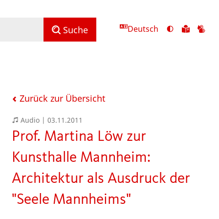
Deutsch
Ansicht
Zu
Zu
Suche
mit
den
de
hohem
Inhalte
Inh
Kontrast
in
in
umschalten
leichter
Geb
Sprach
Zurück zur Übersicht
Audio |
03.11.2011
Prof. Martina Löw zur
Kunsthalle Mannheim:
Architektur als Ausdruck der
"Seele Mannheims"