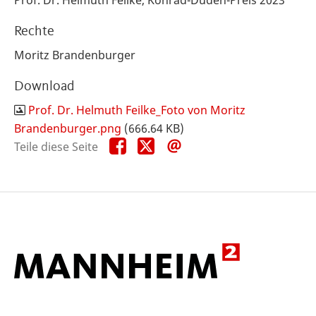
Prof. Dr. Helmuth Feilke, Konrad-Duden-Preis 2023
Rechte
Moritz Brandenburger
Download
Prof. Dr. Helmuth Feilke_Foto von Moritz
Brandenburger.png
(666.64 KB)
Teile
Teile
Teile
Teile diese Seite
diese
diese
diese
Seite
Seite
Seite
auf
auf
per
Facebook
X
E-
Mail