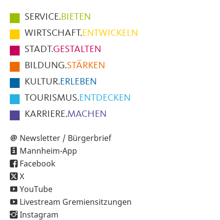
Hauptmenüpunkte
SERVICE.
BIETEN
im
WIRTSCHAFT.
ENTWICKELN
Fußbereich
STADT.
GESTALTEN
der
BILDUNG.
STÄRKEN
Seite
KULTUR.
ERLEBEN
TOURISMUS.
ENTDECKEN
KARRIERE.
MACHEN
Newsletter / Bürgerbrief
Mannheim-App
Facebook
X
YouTube
Livestream Gremiensitzungen
Instagram