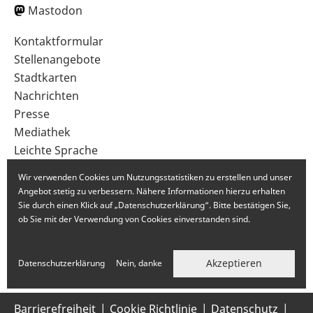
Mastodon
Sekundärnavigation
Kontaktformular
im
Stellenangebote
Fußbereich
Stadtkarten
Nachrichten
Presse
Mediathek
Leichte Sprache
Gebärdensprache
Wir verwenden Cookies um Nutzungsstatistiken zu erstellen und unser
Angebot stetig zu verbessern. Nähere Informationen hierzu erhalten
Sie durch einen Klick auf „Datenschutzerklärung“. Bitte bestätigen Sie,
ob Sie mit der Verwendung von Cookies einverstanden sind.
Akzeptieren
Datenschutzerklärung
Nein, danke
Barrierefreiheit
Cookie Richtlinie
Datenschutz