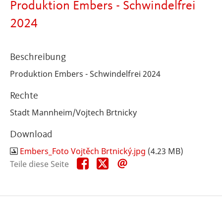
Produktion Embers - Schwindelfrei
2024
Beschreibung
Produktion Embers - Schwindelfrei 2024
Rechte
Stadt Mannheim/Vojtech Brtnicky
Download
Embers_Foto Vojtěch Brtnický.jpg
(4.23 MB)
Teile
Teile
Teile
Teile diese Seite
diese
diese
diese
Seite
Seite
Seite
auf
auf
per
Facebook
X
E-
Mail