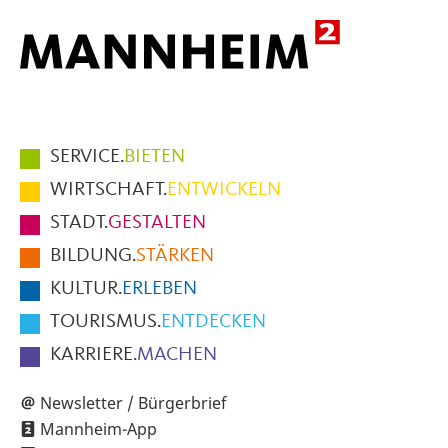
Hauptmenüpunkte
SERVICE.
BIETEN
im
WIRTSCHAFT.
ENTWICKELN
Fußbereich
STADT.
GESTALTEN
der
BILDUNG.
STÄRKEN
Seite
KULTUR.
ERLEBEN
TOURISMUS.
ENTDECKEN
KARRIERE.
MACHEN
Newsletter / Bürgerbrief
Mannheim-App