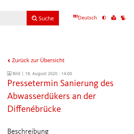
Deutsch
Ansicht
Zu
Zu
Suche
mit
den
de
hohem
Inhalte
Inh
Kontrast
in
in
umschalten
leichter
Geb
Sprach
Zurück zur Übersicht
Bild |
18. August 2020 - 14:00
Pressetermin Sanierung des
Abwasserdükers an der
Diffenébrücke
Beschreibung