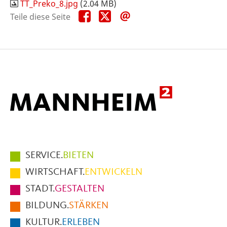
TT_Preko_8.jpg
(2.04 MB)
Teile
Teile
Teile
Teile diese Seite
diese
diese
diese
Seite
Seite
Seite
auf
auf
per
Facebook
X
E-
Mail
Hauptmenüpunkte
SERVICE.
BIETEN
im
WIRTSCHAFT.
ENTWICKELN
Fußbereich
STADT.
GESTALTEN
der
BILDUNG.
STÄRKEN
Seite
KULTUR.
ERLEBEN