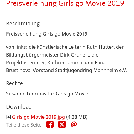
Preisverleihung Girls go Movie 2019
Beschreibung
Preisverleihung Girls go Movie 2019
von links: die künstlerische Leiterin Ruth Hutter, der
Bildungsbürgermeister Dirk Grunert, die
Projektleiterin Dr. Kathrin Lämmle und Elina
Brustinova, Vorstand Stadtjugendring Mannheim e.V.
Rechte
Susanne Lencinas für Girls go Movie
Download
Girls go Movie 2019.jpg
(4.38 MB)
Teile
Teile
Teile
Teile diese Seite
diese
diese
diese
Seite
Seite
Seite