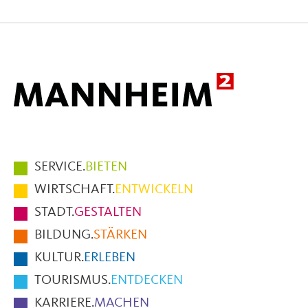
auf
auf
per
Facebook
X
E-
Mail
Hauptmenüpunkte
SERVICE.
BIETEN
im
WIRTSCHAFT.
ENTWICKELN
Fußbereich
STADT.
GESTALTEN
der
BILDUNG.
STÄRKEN
Seite
KULTUR.
ERLEBEN
TOURISMUS.
ENTDECKEN
KARRIERE.
MACHEN