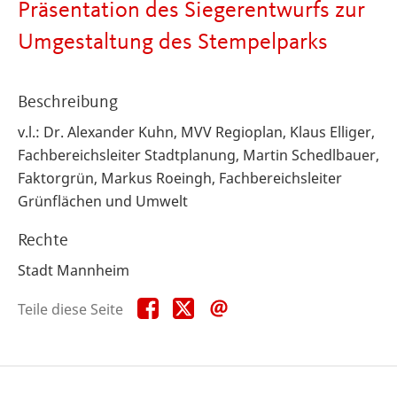
Präsentation des Siegerentwurfs zur
Umgestaltung des Stempelparks
Beschreibung
v.l.: Dr. Alexander Kuhn, MVV Regioplan, Klaus Elliger,
Fachbereichsleiter Stadtplanung, Martin Schedlbauer,
Faktorgrün, Markus Roeingh, Fachbereichsleiter
Grünflächen und Umwelt
Rechte
Stadt Mannheim
Teile
Teile
Teile
Teile diese Seite
diese
diese
diese
Seite
Seite
Seite
auf
auf
per
Facebook
X
E-
Mail