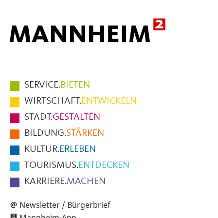
Hauptmenüpunkte
SERVICE.
BIETEN
im
WIRTSCHAFT.
ENTWICKELN
Fußbereich
STADT.
GESTALTEN
der
BILDUNG.
STÄRKEN
Seite
KULTUR.
ERLEBEN
TOURISMUS.
ENTDECKEN
KARRIERE.
MACHEN
Newsletter / Bürgerbrief
Mannheim-App