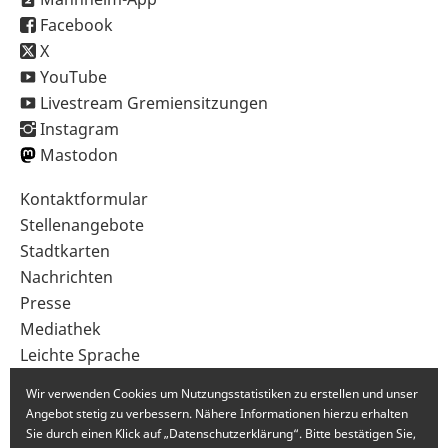
Facebook
X
YouTube
Livestream Gremiensitzungen
Instagram
Mastodon
Sekundärnavigation
Kontaktformular
im
Stellenangebote
Fußbereich
Stadtkarten
Nachrichten
Presse
Mediathek
Leichte Sprache
Gebärdensprache
Wir verwenden Cookies um Nutzungsstatistiken zu erstellen und unser
Angebot stetig zu verbessern. Nähere Informationen hierzu erhalten
Sie durch einen Klick auf „Datenschutzerklärung“. Bitte bestätigen Sie,