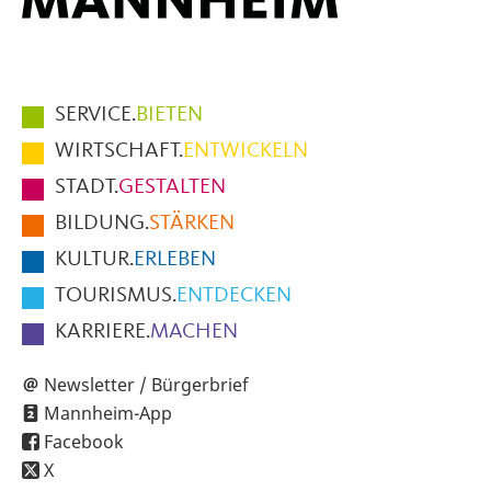
Hauptmenüpunkte
SERVICE.
BIETEN
im
WIRTSCHAFT.
ENTWICKELN
Fußbereich
STADT.
GESTALTEN
der
BILDUNG.
STÄRKEN
Seite
KULTUR.
ERLEBEN
TOURISMUS.
ENTDECKEN
KARRIERE.
MACHEN
Newsletter / Bürgerbrief
Mannheim-App
Facebook
X