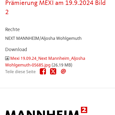
Prämierung MEXI am 19.9.2024 Bild
2
Rechte
NEXT MANNHEIM/Aljosha Wohlgemuth
Download
Mexi 19.09.24_Next Mannheim_Aljosha
Wohlgemuth-05685.jpg
(26.19 MB)
Teile
Teile
Teile
Teile diese Seite
diese
diese
diese
Seite
Seite
Seite
auf
auf
per
Facebook
X
E-
Mail