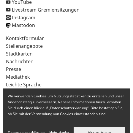
YouTube
Livestream Gremiensitzungen
Instagram
Mastodon
Sekundärnavigation
Kontaktformular
im
Stellenangebote
Fußbereich
Stadtkarten
Nachrichten
Presse
Mediathek
Leichte Sprache
Gebärdensprache
Wir verwenden Cookies um Nutzungsstatistiken zu erstellen und unser
Angebot stetig zu verbessern. Nähere Informationen hierzu erhalten
Sie durch einen Klick auf „Datenschutzerklärung“. Bitte bestätigen Sie,
ob Sie mit der Verwendung von Cookies einverstanden sind.
Akzeptieren
Datenschutzerklärung
Nein, danke