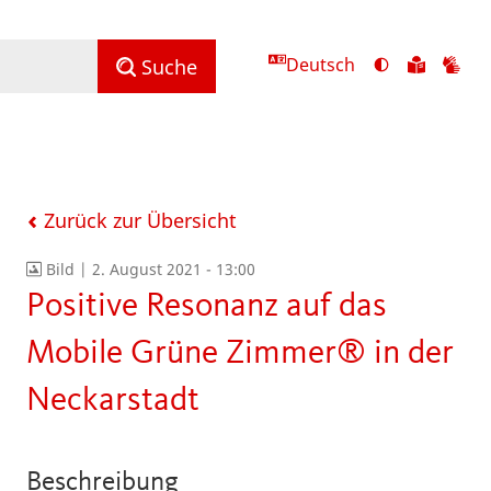
Deutsch
Ansicht
Zu
Zu
Suche
mit
den
de
hohem
Inhalte
Inh
Kontrast
in
in
umschalten
leichter
Geb
Sprach
Zurück zur Übersicht
Bild |
2. August 2021 - 13:00
Positive Resonanz auf das
Mobile Grüne Zimmer® in der
Neckarstadt
Beschreibung