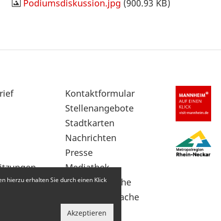
Podiumsdiskussion.jpg
(900.93 KB)
rief
Sekundärnavigation
Kontaktformular
im
Stellenangebote
Fußbereich
Stadtkarten
Nachrichten
Presse
itzungen
Mediathek
 hierzu erhalten Sie durch einen Klick
Leichte Sprache
Gebärdensprache
Akzeptieren