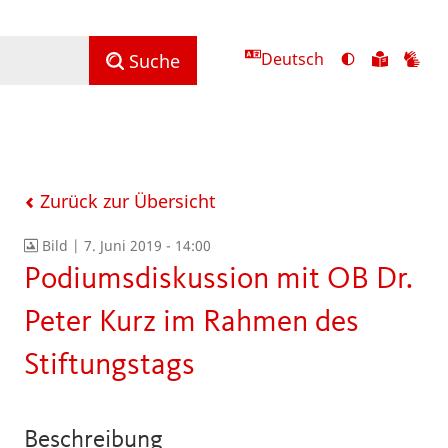
Deutsch
Ansicht
Zu
Zu
Suche
mit
den
de
hohem
Inhalte
Inh
Kontrast
in
in
umschalten
leichter
Geb
Sprach
Zurück zur Übersicht
Bild |
7. Juni 2019 - 14:00
Podiumsdiskussion mit OB Dr.
Peter Kurz im Rahmen des
Stiftungstags
Beschreibung