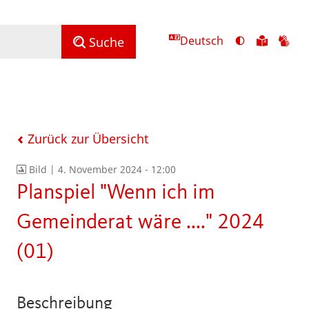
Deutsch
Ansicht
Zu
Zu
Suche
mit
den
de
hohem
Inhalte
Inh
Kontrast
in
in
umschalten
leichter
Geb
Sprach
Zurück zur Übersicht
Bild |
4. November 2024 - 12:00
Planspiel "Wenn ich im
Gemeinderat wäre ...." 2024
(01)
Beschreibung