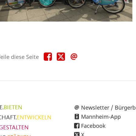
Teile
Teile
Teile
eile diese Seite
diese
diese
diese
Seite
Seite
Seite
auf
auf
per
Facebook
X
E-
Mail
üpunkte
Newsletter / Bürgerb
E.
BIETEN
Mannheim-App
CHAFT.
ENTWICKELN
h
Facebook
GESTALTEN
X