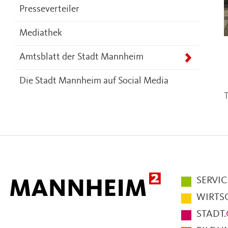
Presseverteiler
Mediathek
Amtsblatt der Stadt Mannheim
Die Stadt Mannheim auf Social Media
T
Hauptmen
SERVIC
im
WIRTS
Fußbereic
STADT.
der