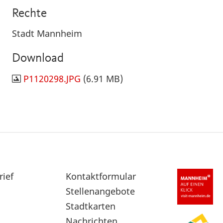
Rechte
Stadt Mannheim
Download
P1120298.JPG
(6.91 MB)
rief
Sekundärnavigation
Kontaktformular
im
Stellenangebote
Fußbereich
Stadtkarten
Nachrichten