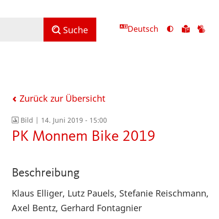
Deutsch
Ansicht
Zu
Zu
Suche
mit
den
de
hohem
Inhalte
Inh
Kontrast
in
in
umschalten
leichter
Geb
Sprach
Zurück zur Übersicht
Bild |
14. Juni 2019 - 15:00
PK Monnem Bike 2019
Beschreibung
Klaus Elliger, Lutz Pauels, Stefanie Reischmann,
Axel Bentz, Gerhard Fontagnier