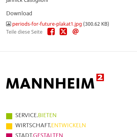
Download
periods-for-future-plakat1.jpg
(300.62 KB)
Teile
Teile
Teile
Teile diese Seite
diese
diese
diese
Seite
Seite
Seite
auf
auf
per
Facebook
X
E-
Mail
Hauptmenüpunkte
SERVICE.
BIETEN
im
WIRTSCHAFT.
ENTWICKELN
Fußbereich
STADT.
GESTALTEN