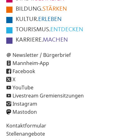
der
BILDUNG.
STÄRKEN
Seite
KULTUR.
ERLEBEN
TOURISMUS.
ENTDECKEN
KARRIERE.
MACHEN
Newsletter / Bürgerbrief
Mannheim-App
Facebook
X
YouTube
Livestream Gremiensitzungen
Instagram
Mastodon
Sekundärnavigation
Kontaktformular
im
Stellenangebote