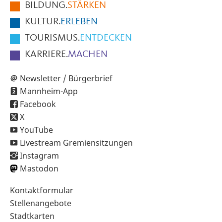
BILDUNG.
STÄRKEN
Seite
KULTUR.
ERLEBEN
TOURISMUS.
ENTDECKEN
KARRIERE.
MACHEN
Newsletter / Bürgerbrief
Mannheim-App
Facebook
X
YouTube
Livestream Gremiensitzungen
Instagram
Mastodon
Sekundärnavigation
Kontaktformular
im
Stellenangebote
Fußbereich
Stadtkarten