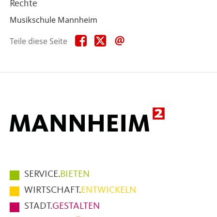
Rechte
Musikschule Mannheim
Teile
Teile
Teile
Teile diese Seite
diese
diese
diese
Seite
Seite
Seite
auf
auf
per
Facebook
X
E-
Mail
Hauptmenüpunkte
SERVICE.
BIETEN
im
WIRTSCHAFT.
ENTWICKELN
Fußbereich
STADT.
GESTALTEN
der