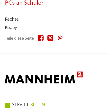
PCs an Schulen
Rechte
Pixaby
Teile
Teile
Teile
Teile diese Seite
diese
diese
diese
Seite
Seite
Seite
auf
auf
per
Facebook
X
E-
Mail
Hauptmenüpunkte
SERVICE.
BIETEN