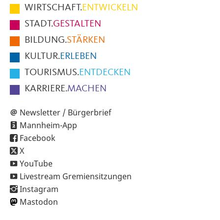
im
WIRTSCHAFT.
ENTWICKELN
Fußbereich
STADT.
GESTALTEN
der
BILDUNG.
STÄRKEN
Seite
KULTUR.
ERLEBEN
TOURISMUS.
ENTDECKEN
KARRIERE.
MACHEN
Newsletter / Bürgerbrief
Mannheim-App
Facebook
X
YouTube
Livestream Gremiensitzungen
Instagram
Mastodon