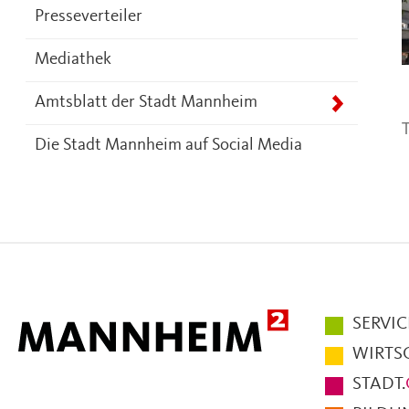
Presseverteiler
Mediathek
Amtsblatt der Stadt Mannheim
T
Die Stadt Mannheim auf Social Media
Hauptmen
SERVIC
im
WIRTS
Fußbereic
STADT.
der