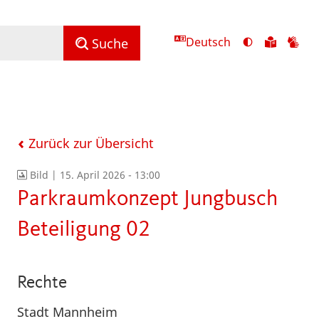
Deutsch
Ansicht
Zu
Zu
Suche
mit
den
de
hohem
Inhalte
Inh
Kontrast
in
in
umschalten
leichter
Geb
Sprach
Zurück zur Übersicht
Bild |
15. April 2026 - 13:00
Parkraumkonzept Jungbusch
Beteiligung 02
Rechte
Stadt Mannheim