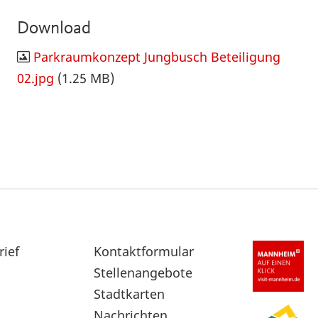
Download
Parkraumkonzept Jungbusch Beteiligung
02.jpg
(1.25 MB)
rief
Sekundärnavigation
Kontaktformular
im
Stellenangebote
Fußbereich
Stadtkarten
Nachrichten