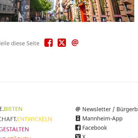
Teile
Teile
Teile
eile diese Seite
diese
diese
diese
Seite
Seite
Seite
auf
auf
per
Facebook
X
E-
Mail
üpunkte
Newsletter / Bürgerb
E.
BIETEN
Mannheim-App
CHAFT.
ENTWICKELN
h
Facebook
GESTALTEN
X