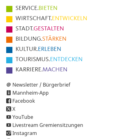
Hauptmenüpunkte
SERVICE.
BIETEN
im
WIRTSCHAFT.
ENTWICKELN
Fußbereich
STADT.
GESTALTEN
der
BILDUNG.
STÄRKEN
Seite
KULTUR.
ERLEBEN
TOURISMUS.
ENTDECKEN
KARRIERE.
MACHEN
Newsletter / Bürgerbrief
Mannheim-App
Facebook
X
YouTube
Livestream Gremiensitzungen
Instagram