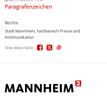
Bild |
2. Mai 2016 - 15:38
Paragrafenzeichen
Rechte
Stadt Mannheim, Fachbereich Presse und
Kommunikation
Teile
Teile
Teile
Teile diese Seite
diese
diese
diese
Seite
Seite
Seite
auf
auf
per
Facebook
X
E-
Mail