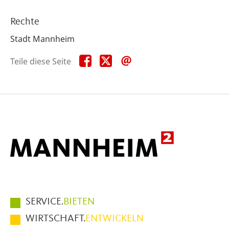
Rechte
Stadt Mannheim
Teile
Teile
Teile
Teile diese Seite
diese
diese
diese
Seite
Seite
Seite
auf
auf
per
Facebook
X
E-
Mail
Hauptmenüpunkte
SERVICE.
BIETEN
im
WIRTSCHAFT.
ENTWICKELN
Fußbereich