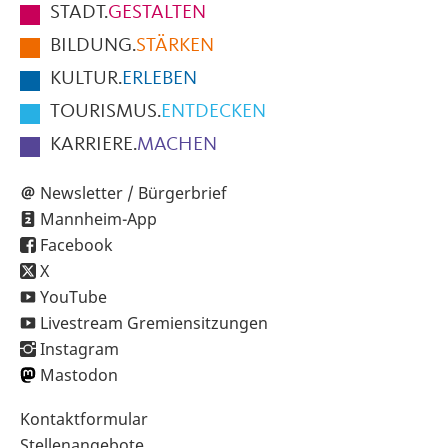
STADT.
GESTALTEN
der
BILDUNG.
STÄRKEN
Seite
KULTUR.
ERLEBEN
TOURISMUS.
ENTDECKEN
KARRIERE.
MACHEN
Newsletter / Bürgerbrief
Mannheim-App
Facebook
X
YouTube
Livestream Gremiensitzungen
Instagram
Mastodon
Sekundärnavigation
Kontaktformular
im
Stellenangebote