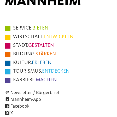
Hauptmenüpunkte
SERVICE.
BIETEN
im
WIRTSCHAFT.
ENTWICKELN
Fußbereich
STADT.
GESTALTEN
der
BILDUNG.
STÄRKEN
Seite
KULTUR.
ERLEBEN
TOURISMUS.
ENTDECKEN
KARRIERE.
MACHEN
Newsletter / Bürgerbrief
Mannheim-App
Facebook
X