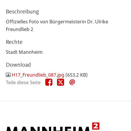
Beschreibung
Offizielles Foto von Bürgermeisterin Dr. Ulrike
Freundlieb 2
Rechte
Stadt Mannheim
Download
H17_Freundlieb_087.jpg
(653.2 KB)
Teile
Teile
Teile
Teile diese Seite
diese
diese
diese
Seite
Seite
Seite
auf
auf
per
Facebook
X
E-
Mail