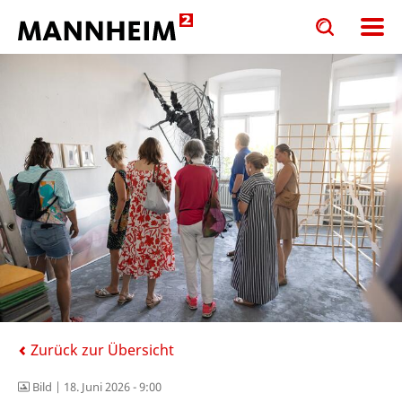
Toggle
Toggle
search
search
input
input
form
Zurück zur Übersicht
Bild |
18. Juni 2026 - 9:00