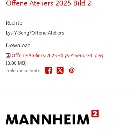
Offene Ateliers 2025 Bild 2
Rechte
Lys-Y-Seng/Offene Ateliers
Download
Offene-Ateliers-2025-©Lys-Y-Seng-33.jpeg
(3.06 MB)
Teile
Teile
Teile
Teile diese Seite
diese
diese
diese
Seite
Seite
Seite
auf
auf
per
Facebook
X
E-
Mail