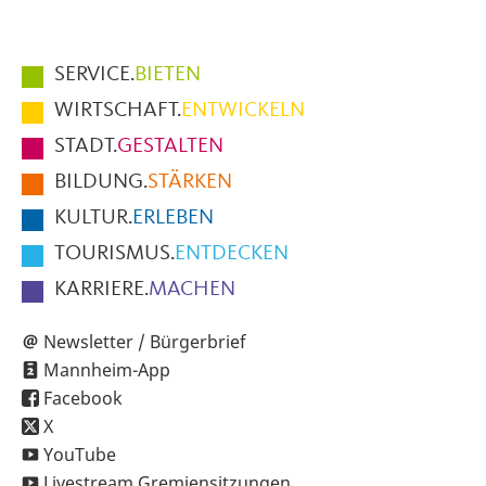
Hauptmenüpunkte
SERVICE.
BIETEN
im
WIRTSCHAFT.
ENTWICKELN
Fußbereich
STADT.
GESTALTEN
der
BILDUNG.
STÄRKEN
Seite
KULTUR.
ERLEBEN
TOURISMUS.
ENTDECKEN
KARRIERE.
MACHEN
Newsletter / Bürgerbrief
Mannheim-App
Facebook
X
YouTube
Livestream Gremiensitzungen