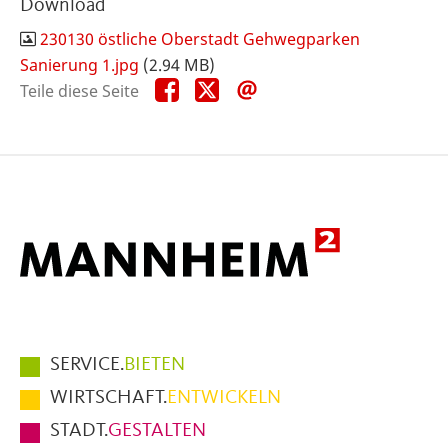
Download
230130 östliche Oberstadt Gehwegparken
Sanierung 1.jpg
(2.94 MB)
Teile
Teile
Teile
Teile diese Seite
diese
diese
diese
Seite
Seite
Seite
auf
auf
per
Facebook
X
E-
Mail
Hauptmenüpunkte
SERVICE.
BIETEN
im
WIRTSCHAFT.
ENTWICKELN
Fußbereich
STADT.
GESTALTEN
der