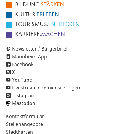
BILDUNG.
STÄRKEN
Seite
KULTUR.
ERLEBEN
TOURISMUS.
ENTDECKEN
KARRIERE.
MACHEN
Newsletter / Bürgerbrief
Mannheim-App
Facebook
X
YouTube
Livestream Gremiensitzungen
Instagram
Mastodon
Sekundärnavigation
Kontaktformular
im
Stellenangebote
Fußbereich
Stadtkarten