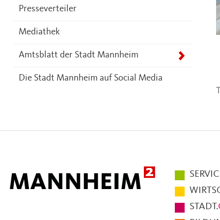
Presseverteiler
Mediathek
Amtsblatt der Stadt Mannheim
Die Stadt Mannheim auf Social Media
T
Hauptmen
SERVIC
im
WIRTS
Fußbereic
STADT.
der