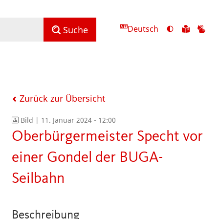
Deutsch
Ansicht
Zu
Zu
Suche
mit
den
de
hohem
Inhalte
Inh
Kontrast
in
in
umschalten
leichter
Geb
Sprach
Zurück zur Übersicht
Bild |
11. Januar 2024 - 12:00
Oberbürgermeister Specht vor
einer Gondel der BUGA-
Seilbahn
Beschreibung