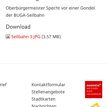
Oberbürgermeister Specht vor einer Gondel
der BUGA-Seilbahn
Download
Seilbahn 3.JPG
(3.57 MB)
rief
Sekundärnavigation
Kontaktformular
im
Stellenangebote
Fußbereich
Stadtkarten
Nachrichten