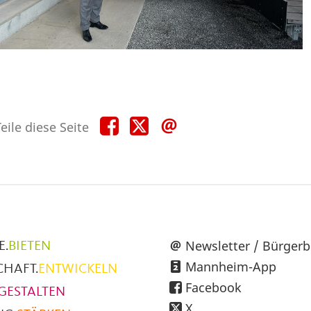
Teile
Teile
Teile
eile diese Seite
diese
diese
diese
Seite
Seite
Seite
auf
auf
per
Facebook
X
E-
Mail
üpunkte
Newsletter / Bürgerb
E.
BIETEN
Mannheim-App
CHAFT.
ENTWICKELN
h
Facebook
GESTALTEN
X