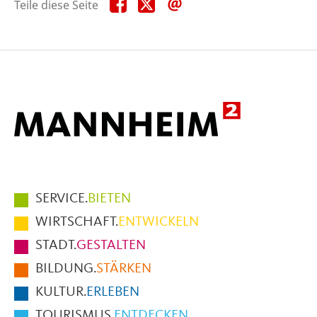
Teile
Teile
Teile
Teile diese Seite
diese
diese
diese
Seite
Seite
Seite
auf
auf
per
Facebook
X
E-
Mail
Hauptmenüpunkte
SERVICE.
BIETEN
im
WIRTSCHAFT.
ENTWICKELN
Fußbereich
STADT.
GESTALTEN
der
BILDUNG.
STÄRKEN
Seite
KULTUR.
ERLEBEN
TOURISMUS.
ENTDECKEN