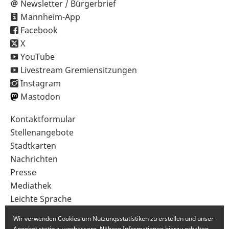
Newsletter / Bürgerbrief
Mannheim-App
Facebook
X
YouTube
Livestream Gremiensitzungen
Instagram
Mastodon
Sekundärnavigation
Kontaktformular
im
Stellenangebote
Fußbereich
Stadtkarten
Nachrichten
Presse
Mediathek
Leichte Sprache
Gebärdensprache
Wir verwenden Cookies um Nutzungsstatistiken zu erstellen und unser
Angebot stetig zu verbessern. Nähere Informationen hierzu erhalten