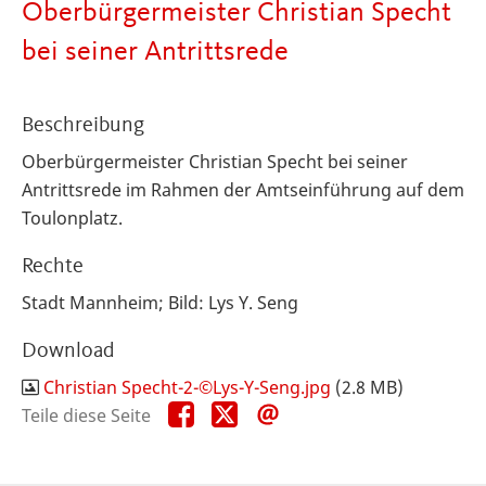
Oberbürgermeister Christian Specht
bei seiner Antrittsrede
Beschreibung
Oberbürgermeister Christian Specht bei seiner
Antrittsrede im Rahmen der Amtseinführung auf dem
Toulonplatz.
Rechte
Stadt Mannheim; Bild: Lys Y. Seng
Download
Christian Specht-2-©Lys-Y-Seng.jpg
(2.8 MB)
Teile
Teile
Teile
Teile diese Seite
diese
diese
diese
Seite
Seite
Seite
auf
auf
per
Facebook
X
E-