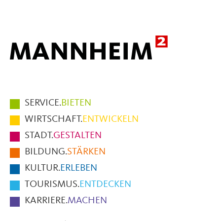
Mail
Hauptmenüpunkte
SERVICE.
BIETEN
im
WIRTSCHAFT.
ENTWICKELN
Fußbereich
STADT.
GESTALTEN
der
BILDUNG.
STÄRKEN
Seite
KULTUR.
ERLEBEN
TOURISMUS.
ENTDECKEN
KARRIERE.
MACHEN