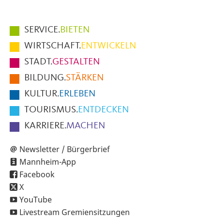
Hauptmenüpunkte
SERVICE.
BIETEN
im
WIRTSCHAFT.
ENTWICKELN
Fußbereich
STADT.
GESTALTEN
der
BILDUNG.
STÄRKEN
Seite
KULTUR.
ERLEBEN
TOURISMUS.
ENTDECKEN
KARRIERE.
MACHEN
Newsletter / Bürgerbrief
Mannheim-App
Facebook
X
YouTube
Livestream Gremiensitzungen