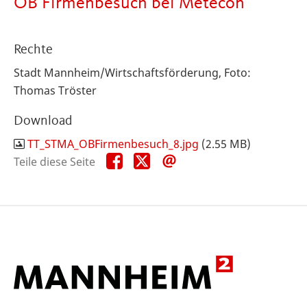
OB Firmenbesuch bei Metecon
Rechte
Stadt Mannheim/Wirtschaftsförderung, Foto:
Thomas Tröster
Download
TT_STMA_OBFirmenbesuch_8.jpg
(2.55 MB)
Teile
Teile
Teile
Teile diese Seite
diese
diese
diese
Seite
Seite
Seite
auf
auf
per
Facebook
X
E-
Mail