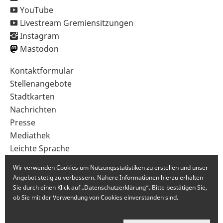
YouTube
Livestream Gremiensitzungen
Instagram
Mastodon
Sekundärnavigation
Kontaktformular
im
Stellenangebote
Fußbereich
Stadtkarten
Nachrichten
Presse
Mediathek
Leichte Sprache
Gebärdensprache
Wir verwenden Cookies um Nutzungsstatistiken zu erstellen und unser
Angebot stetig zu verbessern. Nähere Informationen hierzu erhalten
Sie durch einen Klick auf „Datenschutzerklärung“. Bitte bestätigen Sie,
ob Sie mit der Verwendung von Cookies einverstanden sind.