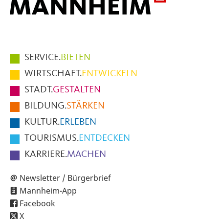
Hauptmenüpunkte
SERVICE.
BIETEN
im
WIRTSCHAFT.
ENTWICKELN
Fußbereich
STADT.
GESTALTEN
der
BILDUNG.
STÄRKEN
Seite
KULTUR.
ERLEBEN
TOURISMUS.
ENTDECKEN
KARRIERE.
MACHEN
Newsletter / Bürgerbrief
Mannheim-App
Facebook
X