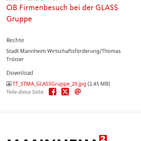
OB Firmenbesuch bei der GLASS
Gruppe
Rechte
Stadt Mannheim Wirtschaftsförderung/Thomas
Tröster
Download
TT_STMA_GLASSGruppe_20.jpg
(2.45 MB)
Teile
Teile
Teile
Teile diese Seite
diese
diese
diese
Seite
Seite
Seite
auf
auf
per
Facebook
X
E-
Mail