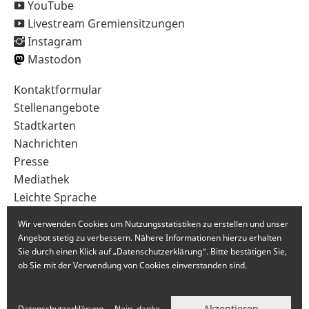
YouTube
Livestream Gremiensitzungen
Instagram
Mastodon
Sekundärnavigation
Kontaktformular
im
Stellenangebote
Fußbereich
Stadtkarten
Nachrichten
Presse
Mediathek
Leichte Sprache
Gebärdensprache
Wir verwenden Cookies um Nutzungsstatistiken zu erstellen und unser
Angebot stetig zu verbessern. Nähere Informationen hierzu erhalten
Sie durch einen Klick auf „Datenschutzerklärung“. Bitte bestätigen Sie,
ob Sie mit der Verwendung von Cookies einverstanden sind.
Akzeptieren
Datenschutzerklärung
Nein, danke