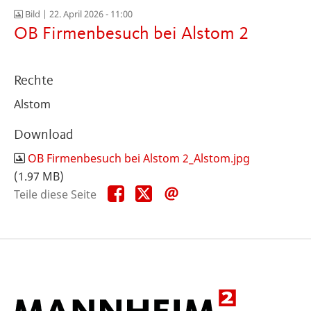
Bild |
22. April 2026 - 11:00
OB Firmenbesuch bei Alstom 2
Rechte
Alstom
Download
OB Firmenbesuch bei Alstom 2_Alstom.jpg
(1.97 MB)
Teile
Teile
Teile
Teile diese Seite
diese
diese
diese
Seite
Seite
Seite
auf
auf
per
Facebook
X
E-
Mail