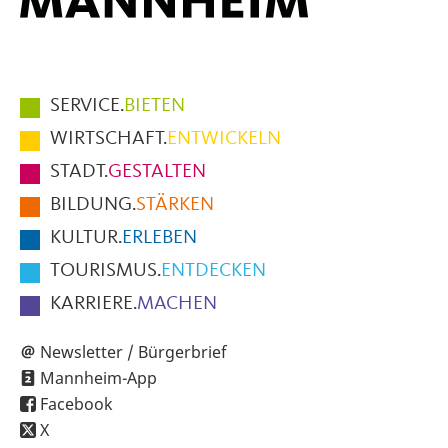
Hauptmenüpunkte
SERVICE.
BIETEN
im
WIRTSCHAFT.
ENTWICKELN
Fußbereich
STADT.
GESTALTEN
der
BILDUNG.
STÄRKEN
Seite
KULTUR.
ERLEBEN
TOURISMUS.
ENTDECKEN
KARRIERE.
MACHEN
Newsletter / Bürgerbrief
Mannheim-App
Facebook
X