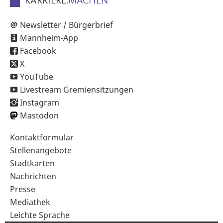
KARRIERE.
MACHEN
Newsletter / Bürgerbrief
Mannheim-App
Facebook
X
YouTube
Livestream Gremiensitzungen
Instagram
Mastodon
Sekundärnavigation
Kontaktformular
im
Stellenangebote
Fußbereich
Stadtkarten
Nachrichten
Presse
Mediathek
Leichte Sprache