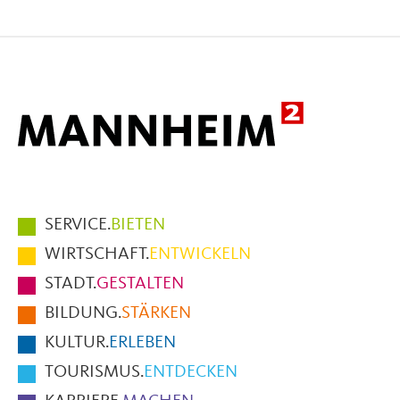
Seite
Seite
Seite
auf
auf
per
Facebook
X
E-
Mail
Hauptmenüpunkte
SERVICE.
BIETEN
im
WIRTSCHAFT.
ENTWICKELN
Fußbereich
STADT.
GESTALTEN
der
BILDUNG.
STÄRKEN
Seite
KULTUR.
ERLEBEN
TOURISMUS.
ENTDECKEN