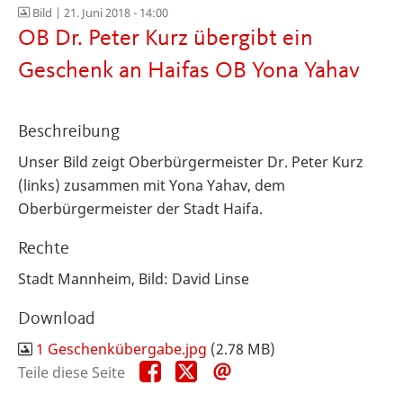
Bild |
21. Juni 2018 - 14:00
OB Dr. Peter Kurz übergibt ein
Geschenk an Haifas OB Yona Yahav
Beschreibung
Unser Bild zeigt Oberbürgermeister Dr. Peter Kurz
(links) zusammen mit Yona Yahav, dem
Oberbürgermeister der Stadt Haifa.
Rechte
Stadt Mannheim, Bild: David Linse
Download
1 Geschenkübergabe.jpg
(2.78 MB)
Teile
Teile
Teile
Teile diese Seite
diese
diese
diese
Seite
Seite
Seite