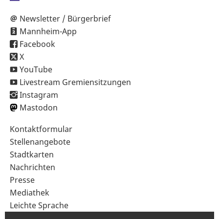
Newsletter / Bürgerbrief
Mannheim-App
Facebook
X
YouTube
Livestream Gremiensitzungen
Instagram
Mastodon
Sekundärnavigation
Kontaktformular
im
Stellenangebote
Fußbereich
Stadtkarten
Nachrichten
Presse
Mediathek
Leichte Sprache
Gebärdensprache