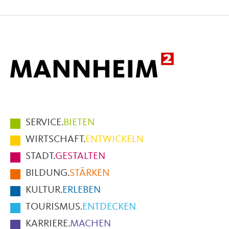
auf
auf
per
Facebook
X
E-
Mail
Hauptmenüpunkte
SERVICE.
BIETEN
im
WIRTSCHAFT.
ENTWICKELN
Fußbereich
STADT.
GESTALTEN
der
BILDUNG.
STÄRKEN
Seite
KULTUR.
ERLEBEN
TOURISMUS.
ENTDECKEN
KARRIERE.
MACHEN