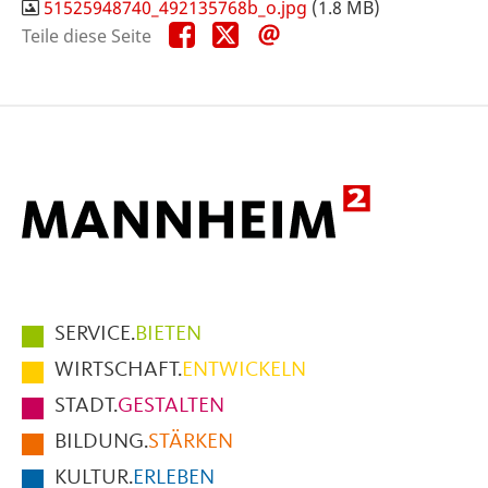
51525948740_492135768b_o.jpg
(1.8 MB)
Teile
Teile
Teile
Teile diese Seite
diese
diese
diese
Seite
Seite
Seite
auf
auf
per
Facebook
X
E-
Mail
Hauptmenüpunkte
SERVICE.
BIETEN
im
WIRTSCHAFT.
ENTWICKELN
Fußbereich
STADT.
GESTALTEN
der
BILDUNG.
STÄRKEN
Seite
KULTUR.
ERLEBEN