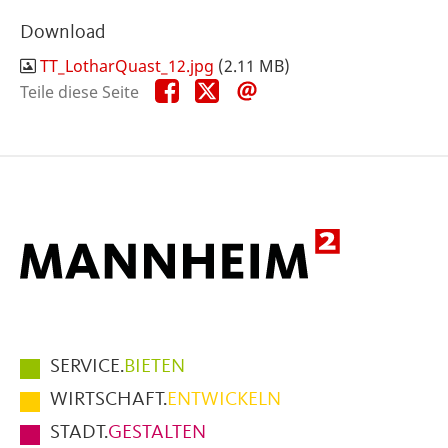
Download
TT_LotharQuast_12.jpg
(2.11 MB)
Teile
Teile
Teile
Teile diese Seite
diese
diese
diese
Seite
Seite
Seite
auf
auf
per
Facebook
X
E-
Mail
Hauptmenüpunkte
SERVICE.
BIETEN
im
WIRTSCHAFT.
ENTWICKELN
Fußbereich
STADT.
GESTALTEN
der