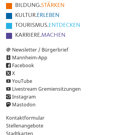
BILDUNG.
STÄRKEN
Seite
KULTUR.
ERLEBEN
TOURISMUS.
ENTDECKEN
KARRIERE.
MACHEN
Newsletter / Bürgerbrief
Mannheim-App
Facebook
X
YouTube
Livestream Gremiensitzungen
Instagram
Mastodon
Sekundärnavigation
Kontaktformular
im
Stellenangebote
Fußbereich
Stadtkarten