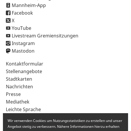
Mannheim-App
Facebook
X
YouTube
Livestream Gremiensitzungen
Instagram
Mastodon
Sekundärnavigation
Kontaktformular
im
Stellenangebote
Fußbereich
Stadtkarten
Nachrichten
Presse
Mediathek
Leichte Sprache
Gebärdensprache
Wir verwenden Cookies um Nutzungsstatistiken zu erstellen und unser
Angebot stetig zu verbessern. Nähere Informationen hierzu erhalten