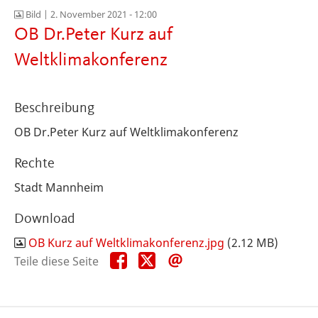
Bild |
2. November 2021 - 12:00
OB Dr.Peter Kurz auf
Weltklimakonferenz
Beschreibung
OB Dr.Peter Kurz auf Weltklimakonferenz
Rechte
Stadt Mannheim
Download
OB Kurz auf Weltklimakonferenz.jpg
(2.12 MB)
Teile
Teile
Teile
Teile diese Seite
diese
diese
diese
Seite
Seite
Seite
auf
auf
per
Facebook
X
E-
Mail