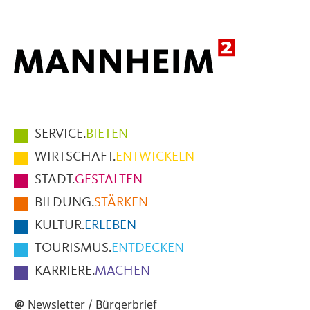
Hauptmenüpunkte
SERVICE.
BIETEN
im
WIRTSCHAFT.
ENTWICKELN
Fußbereich
STADT.
GESTALTEN
der
BILDUNG.
STÄRKEN
Seite
KULTUR.
ERLEBEN
TOURISMUS.
ENTDECKEN
KARRIERE.
MACHEN
Newsletter / Bürgerbrief