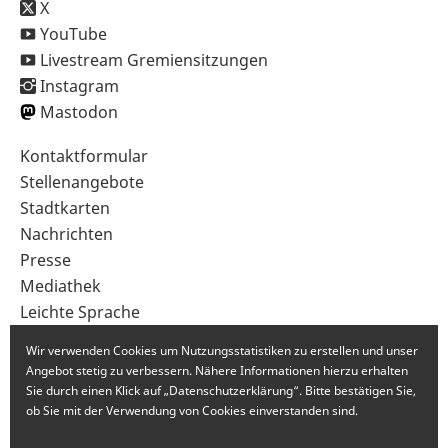
X
YouTube
Livestream Gremiensitzungen
Instagram
Mastodon
Sekundärnavigation
Kontaktformular
im
Stellenangebote
Fußbereich
Stadtkarten
Nachrichten
Presse
Mediathek
Leichte Sprache
Gebärdensprache
Wir verwenden Cookies um Nutzungsstatistiken zu erstellen und unser
Angebot stetig zu verbessern. Nähere Informationen hierzu erhalten
Sie durch einen Klick auf „Datenschutzerklärung“. Bitte bestätigen Sie,
ob Sie mit der Verwendung von Cookies einverstanden sind.