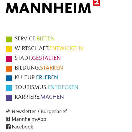
Hauptmenüpunkte
SERVICE.
BIETEN
im
WIRTSCHAFT.
ENTWICKELN
Fußbereich
STADT.
GESTALTEN
der
BILDUNG.
STÄRKEN
Seite
KULTUR.
ERLEBEN
TOURISMUS.
ENTDECKEN
KARRIERE.
MACHEN
Newsletter / Bürgerbrief
Mannheim-App
Facebook