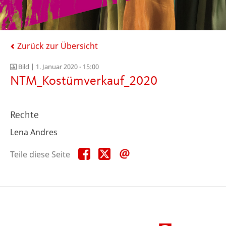
Zurück zur Übersicht
Bild |
1. Januar 2020 - 15:00
NTM_Kostümverkauf_2020
Rechte
Lena Andres
Teile
Teile
Teile
Teile diese Seite
diese
diese
diese
Seite
Seite
Seite
auf
auf
per
Facebook
X
E-
Mail