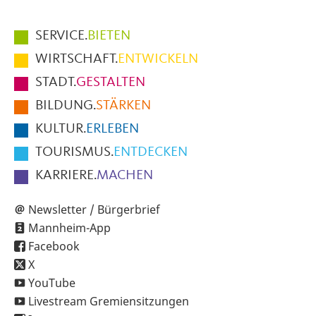
Hauptmenüpunkte
SERVICE.
BIETEN
im
WIRTSCHAFT.
ENTWICKELN
Fußbereich
STADT.
GESTALTEN
der
BILDUNG.
STÄRKEN
Seite
KULTUR.
ERLEBEN
TOURISMUS.
ENTDECKEN
KARRIERE.
MACHEN
Newsletter / Bürgerbrief
Mannheim-App
Facebook
X
YouTube
Livestream Gremiensitzungen