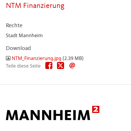
NTM Finanzierung
Rechte
Stadt Mannheim
Download
NTM_Finanzierung.jpg
(2.39 MB)
Teile
Teile
Teile
Teile diese Seite
diese
diese
diese
Seite
Seite
Seite
auf
auf
per
Facebook
X
E-
Mail