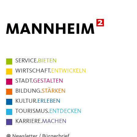
Hauptmenüpunkte
SERVICE.
BIETEN
im
WIRTSCHAFT.
ENTWICKELN
Fußbereich
STADT.
GESTALTEN
der
BILDUNG.
STÄRKEN
Seite
KULTUR.
ERLEBEN
TOURISMUS.
ENTDECKEN
KARRIERE.
MACHEN
Newsletter / Bürgerbrief