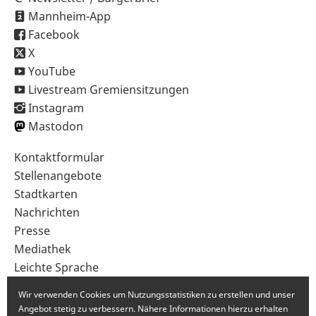
Mannheim-App
Facebook
X
YouTube
Livestream Gremiensitzungen
Instagram
Mastodon
Sekundärnavigation
Kontaktformular
im
Stellenangebote
Fußbereich
Stadtkarten
Nachrichten
Presse
Mediathek
Leichte Sprache
Gebärdensprache
Wir verwenden Cookies um Nutzungsstatistiken zu erstellen und unser
Angebot stetig zu verbessern. Nähere Informationen hierzu erhalten