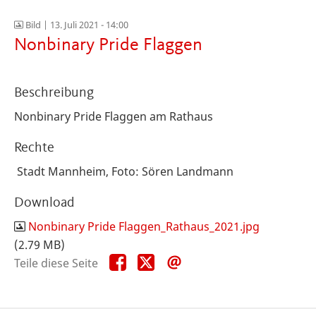
Bild |
13. Juli 2021 - 14:00
Nonbinary Pride Flaggen
Beschreibung
Nonbinary Pride Flaggen am Rathaus
Rechte
Stadt Mannheim, Foto: Sören Landmann
Download
Nonbinary Pride Flaggen_Rathaus_2021.jpg
(2.79 MB)
Teile
Teile
Teile
Teile diese Seite
diese
diese
diese
Seite
Seite
Seite
auf
auf
per
Facebook
X
E-
Mail