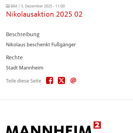
Bild |
5. Dezember 2025 - 11:00
Nikolausaktion 2025 02
Beschreibung
Nikolaus beschenkt Fußgänger
Rechte
Stadt Mannheim
Teile
Teile
Teile
Teile diese Seite
diese
diese
diese
Seite
Seite
Seite
auf
auf
per
Facebook
X
E-
Mail