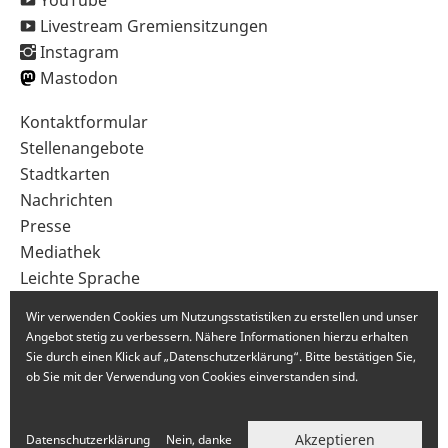
YouTube
Livestream Gremiensitzungen
Instagram
Mastodon
Sekundärnavigation
Kontaktformular
im
Stellenangebote
Fußbereich
Stadtkarten
Nachrichten
Presse
Mediathek
Leichte Sprache
Gebärdensprache
Wir verwenden Cookies um Nutzungsstatistiken zu erstellen und unser
Angebot stetig zu verbessern. Nähere Informationen hierzu erhalten
Sie durch einen Klick auf „Datenschutzerklärung“. Bitte bestätigen Sie,
ob Sie mit der Verwendung von Cookies einverstanden sind.
Akzeptieren
Datenschutzerklärung
Nein, danke