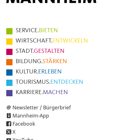
Hauptmenüpunkte
SERVICE.
BIETEN
im
WIRTSCHAFT.
ENTWICKELN
Fußbereich
STADT.
GESTALTEN
der
BILDUNG.
STÄRKEN
Seite
KULTUR.
ERLEBEN
TOURISMUS.
ENTDECKEN
KARRIERE.
MACHEN
Newsletter / Bürgerbrief
Mannheim-App
Facebook
X