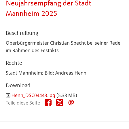
Neujahrsempfang der Stadt
Mannheim 2025
Beschreibung
Oberbürgermeister Christian Specht bei seiner Rede
im Rahmen des Festakts
Rechte
Stadt Mannheim; Bild: Andreas Henn
Download
Henn_DSC04443.jpg
(5.33 MB)
Teile
Teile
Teile
Teile diese Seite
diese
diese
diese
Seite
Seite
Seite
auf
auf
per
Facebook
X
E-
Mail