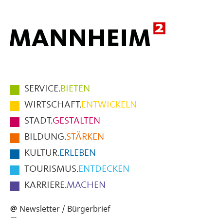
Hauptmenüpunkte
SERVICE.
BIETEN
im
WIRTSCHAFT.
ENTWICKELN
Fußbereich
STADT.
GESTALTEN
der
BILDUNG.
STÄRKEN
Seite
KULTUR.
ERLEBEN
TOURISMUS.
ENTDECKEN
KARRIERE.
MACHEN
Newsletter / Bürgerbrief