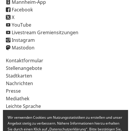
Mannheim-App
Facebook
X
YouTube
Livestream Gremiensitzungen
Instagram
Mastodon
Sekundärnavigation
Kontaktformular
im
Stellenangebote
Fußbereich
Stadtkarten
Nachrichten
Presse
Mediathek
Leichte Sprache
Gebärdensprache
Wir verwenden Cookies um Nutzungsstatistiken zu erstellen und unser
Angebot stetig zu verbessern. Nähere Informationen hierzu erhalten
Sie durch einen Klick auf „Datenschutzerklärung“. Bitte bestätigen Sie,