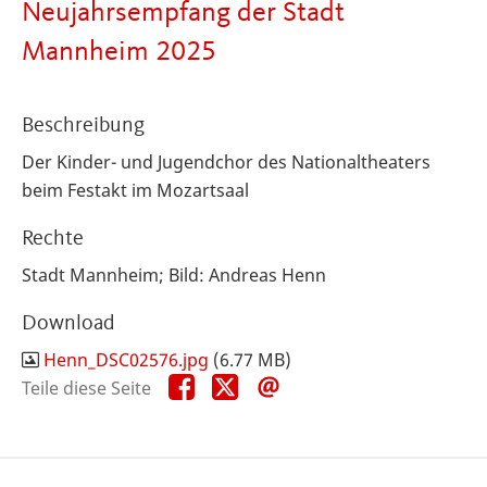
Neujahrsempfang der Stadt
Mannheim 2025
Beschreibung
Der Kinder- und Jugendchor des Nationaltheaters
beim Festakt im Mozartsaal
Rechte
Stadt Mannheim; Bild: Andreas Henn
Download
Henn_DSC02576.jpg
(6.77 MB)
Teile
Teile
Teile
Teile diese Seite
diese
diese
diese
Seite
Seite
Seite
auf
auf
per
Facebook
X
E-
Mail