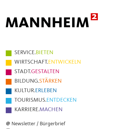
Hauptmenüpunkte
SERVICE.
BIETEN
im
WIRTSCHAFT.
ENTWICKELN
Fußbereich
STADT.
GESTALTEN
der
BILDUNG.
STÄRKEN
Seite
KULTUR.
ERLEBEN
TOURISMUS.
ENTDECKEN
KARRIERE.
MACHEN
Newsletter / Bürgerbrief