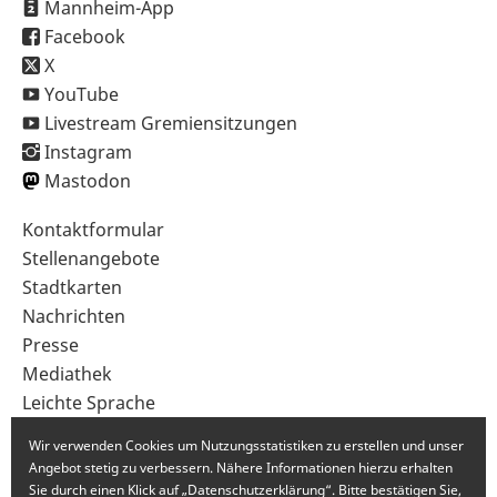
Mannheim-App
Facebook
X
YouTube
Livestream Gremiensitzungen
Instagram
Mastodon
Sekundärnavigation
Kontaktformular
im
Stellenangebote
Fußbereich
Stadtkarten
Nachrichten
Presse
Mediathek
Leichte Sprache
Gebärdensprache
Wir verwenden Cookies um Nutzungsstatistiken zu erstellen und unser
Angebot stetig zu verbessern. Nähere Informationen hierzu erhalten
Sie durch einen Klick auf „Datenschutzerklärung“. Bitte bestätigen Sie,