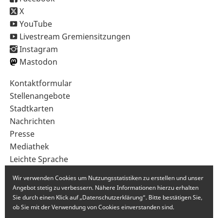
X
YouTube
Livestream Gremiensitzungen
Instagram
Mastodon
Sekundärnavigation
Kontaktformular
im
Stellenangebote
Fußbereich
Stadtkarten
Nachrichten
Presse
Mediathek
Leichte Sprache
Gebärdensprache
Wir verwenden Cookies um Nutzungsstatistiken zu erstellen und unser
Angebot stetig zu verbessern. Nähere Informationen hierzu erhalten
Sie durch einen Klick auf „Datenschutzerklärung“. Bitte bestätigen Sie,
ob Sie mit der Verwendung von Cookies einverstanden sind.