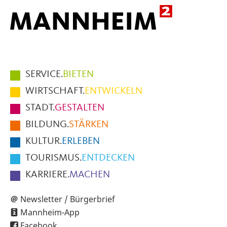
Hauptmenüpunkte
SERVICE.
BIETEN
im
WIRTSCHAFT.
ENTWICKELN
Fußbereich
STADT.
GESTALTEN
der
BILDUNG.
STÄRKEN
Seite
KULTUR.
ERLEBEN
TOURISMUS.
ENTDECKEN
KARRIERE.
MACHEN
Newsletter / Bürgerbrief
Mannheim-App
Facebook