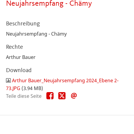
Neujahrsempfang - Chämy
Beschreibung
Neujahrsempfang - Chämy
Rechte
Arthur Bauer
Download
Arthur Bauer_Neujahrsempfang 2024_Ebene 2-
73.JPG
(3.94 MB)
Teile
Teile
Teile
Teile diese Seite
diese
diese
diese
Seite
Seite
Seite
auf
auf
per
Facebook
X
E-
Mail