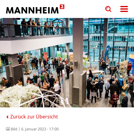
Toggle
Toggle
search
search
input
input
form
Zurück zur Übersicht
Bild |
6. Januar 2023 - 17:00