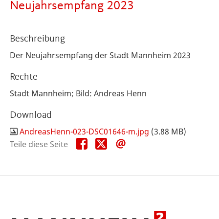
Neujahrsempfang 2023
Beschreibung
Der Neujahrsempfang der Stadt Mannheim 2023
Rechte
Stadt Mannheim; Bild: Andreas Henn
Download
AndreasHenn-023-DSC01646-m.jpg
(3.88 MB)
Teile
Teile
Teile
Teile diese Seite
diese
diese
diese
Seite
Seite
Seite
auf
auf
per
Facebook
X
E-
Mail