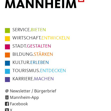
Hauptmenüpunkte
SERVICE.
BIETEN
im
WIRTSCHAFT.
ENTWICKELN
Fußbereich
STADT.
GESTALTEN
der
BILDUNG.
STÄRKEN
Seite
KULTUR.
ERLEBEN
TOURISMUS.
ENTDECKEN
KARRIERE.
MACHEN
Newsletter / Bürgerbrief
Mannheim-App
Facebook
X