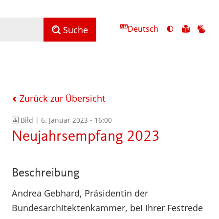
Deutsch
Ansicht
Zu
Zu
Suche
mit
den
de
hohem
Inhalte
Inh
Kontrast
in
in
umschalten
leichter
Geb
Sprach
Zurück zur Übersicht
Bild |
6. Januar 2023 - 16:00
Neujahrsempfang 2023
Beschreibung
Andrea Gebhard, Präsidentin der
Bundesarchitektenkammer, bei ihrer Festrede