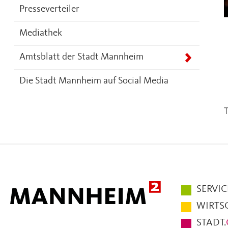
Presseverteiler
Mediathek
Amtsblatt der Stadt Mannheim
Die Stadt Mannheim auf Social Media
T
Hauptmen
SERVIC
im
WIRTS
Fußbereic
STADT.