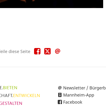
Teile
Teile
Teile
eile diese Seite
diese
diese
diese
Seite
Seite
Seite
auf
auf
per
Facebook
X
E-
Mail
üpunkte
Newsletter / Bürgerb
E.
BIETEN
Mannheim-App
CHAFT.
ENTWICKELN
h
Facebook
GESTALTEN