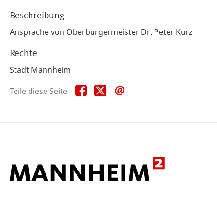
Beschreibung
Ansprache von Oberbürgermeister Dr. Peter Kurz
Rechte
Stadt Mannheim
Teile
Teile
Teile
Teile diese Seite
diese
diese
diese
Seite
Seite
Seite
auf
auf
per
Facebook
X
E-
Mail