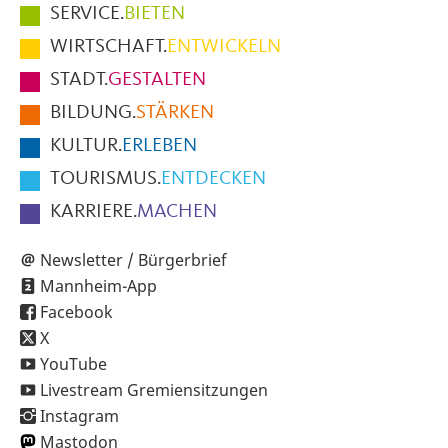
Hauptmenüpunkte
SERVICE.
BIETEN
im
WIRTSCHAFT.
ENTWICKELN
Fußbereich
STADT.
GESTALTEN
der
BILDUNG.
STÄRKEN
Seite
KULTUR.
ERLEBEN
TOURISMUS.
ENTDECKEN
KARRIERE.
MACHEN
Newsletter / Bürgerbrief
Mannheim-App
Facebook
X
YouTube
Livestream Gremiensitzungen
Instagram
Mastodon