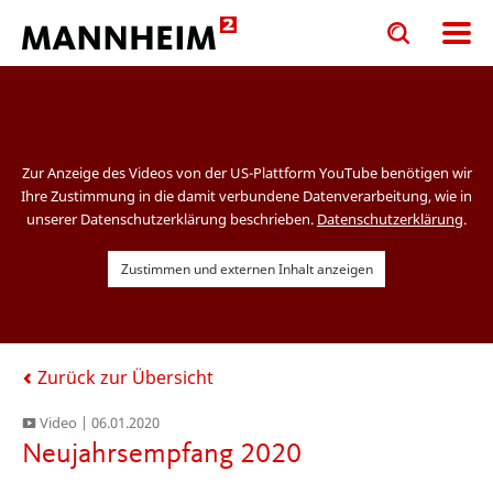
Toggle
Toggle
search
search
input
input
form
Zur Anzeige des Videos von der US-Plattform YouTube benötigen wir
Ihre Zustimmung in die damit verbundene Datenverarbeitung, wie in
unserer Datenschutzerklärung beschrieben.
Datenschutzerklärung
.
Zustimmen und externen Inhalt anzeigen
Zurück zur Übersicht
Video |
06.01.2020
Neujahrsempfang 2020