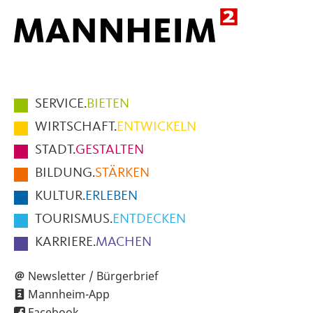
Hauptmenüpunkte
SERVICE.
BIETEN
im
WIRTSCHAFT.
ENTWICKELN
Fußbereich
STADT.
GESTALTEN
der
BILDUNG.
STÄRKEN
Seite
KULTUR.
ERLEBEN
TOURISMUS.
ENTDECKEN
KARRIERE.
MACHEN
Newsletter / Bürgerbrief
Mannheim-App
Facebook