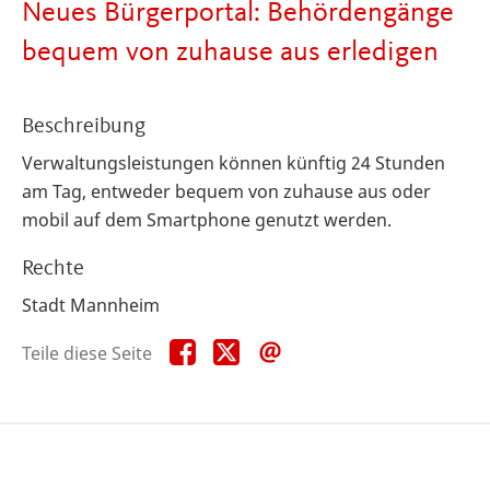
Neues Bürgerportal: Behördengänge
bequem von zuhause aus erledigen
Beschreibung
Verwaltungsleistungen können künftig 24 Stunden
am Tag, entweder bequem von zuhause aus oder
mobil auf dem Smartphone genutzt werden.
Rechte
Stadt Mannheim
Teile
Teile
Teile
Teile diese Seite
diese
diese
diese
Seite
Seite
Seite
auf
auf
per
Facebook
X
E-
Mail