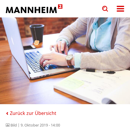
Toggle
Toggle
search
search
input
input
form
Zurück zur Übersicht
Bild |
9. Oktober 2019 - 14:00