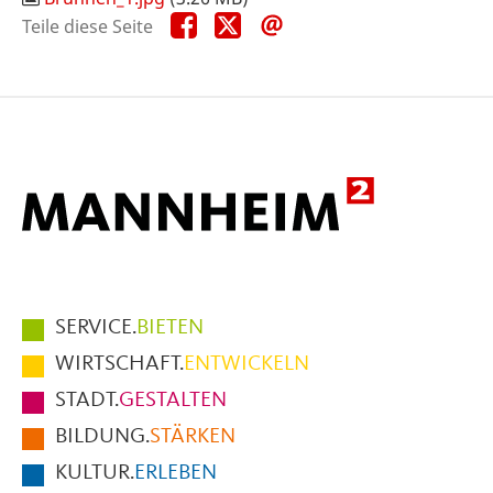
Teile
Teile
Teile
Teile diese Seite
diese
diese
diese
Seite
Seite
Seite
auf
auf
per
Facebook
X
E-
Mail
Hauptmenüpunkte
SERVICE.
BIETEN
im
WIRTSCHAFT.
ENTWICKELN
Fußbereich
STADT.
GESTALTEN
der
BILDUNG.
STÄRKEN
Seite
KULTUR.
ERLEBEN