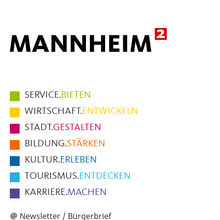
Hauptmenüpunkte
SERVICE.
BIETEN
im
WIRTSCHAFT.
ENTWICKELN
Fußbereich
STADT.
GESTALTEN
der
BILDUNG.
STÄRKEN
Seite
KULTUR.
ERLEBEN
TOURISMUS.
ENTDECKEN
KARRIERE.
MACHEN
Newsletter / Bürgerbrief