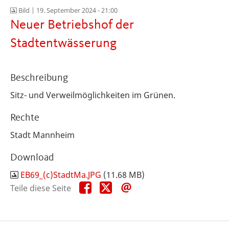
Bild |
19. September 2024 - 21:00
Neuer Betriebshof der
Stadtentwässerung
Beschreibung
Sitz- und Verweilmöglichkeiten im Grünen.
Rechte
Stadt Mannheim
Download
EB69_(c)StadtMa.JPG
(11.68 MB)
Teile
Teile
Teile
Teile diese Seite
diese
diese
diese
Seite
Seite
Seite
auf
auf
per
Facebook
X
E-
Mail