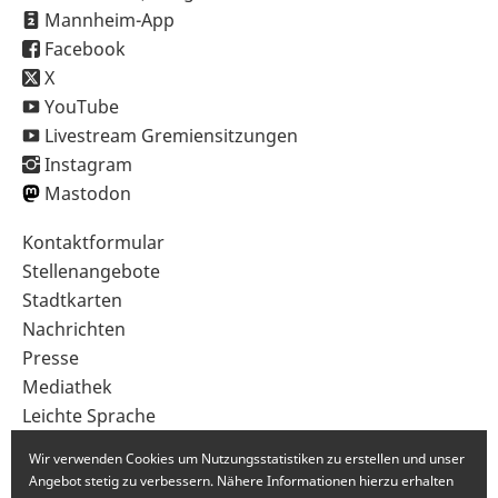
Mannheim-App
Facebook
X
YouTube
Livestream Gremiensitzungen
Instagram
Mastodon
Sekundärnavigation
Kontaktformular
im
Stellenangebote
Fußbereich
Stadtkarten
Nachrichten
Presse
Mediathek
Leichte Sprache
Gebärdensprache
Wir verwenden Cookies um Nutzungsstatistiken zu erstellen und unser
Angebot stetig zu verbessern. Nähere Informationen hierzu erhalten