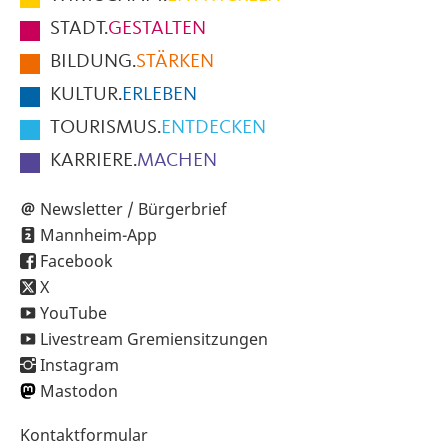
Fußbereich
STADT.
GESTALTEN
der
BILDUNG.
STÄRKEN
Seite
KULTUR.
ERLEBEN
TOURISMUS.
ENTDECKEN
KARRIERE.
MACHEN
Newsletter / Bürgerbrief
Mannheim-App
Facebook
X
YouTube
Livestream Gremiensitzungen
Instagram
Mastodon
Sekundärnavigation
Kontaktformular