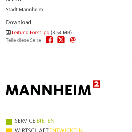
Stadt Mannheim
Download
Leitung Forst.jpg
(3.54 MB)
Teile
Teile
Teile
Teile diese Seite
diese
diese
diese
Seite
Seite
Seite
auf
auf
per
Facebook
X
E-
Mail
Hauptmenüpunkte
SERVICE.
BIETEN
im
WIRTSCHAFT.
ENTWICKELN